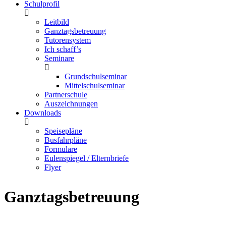
Schulprofil
Leitbild
Ganztagsbetreuung
Tutorensystem
Ich schaff’s
Seminare
Grundschulseminar
Mittelschulseminar
Partnerschule
Auszeichnungen
Downloads
Speisepläne
Busfahrpläne
Formulare
Eulenspiegel / Elternbriefe
Flyer
Ganztagsbetreuung