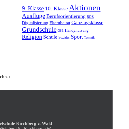
Aktionen
9. Klasse
10. Klasse
Ausflüge
Berufsorientierung
BOZ
Ganztagsklasse
Elternbeirat
Digitalisierung
Grundschule
Handynutzung
GSE
Religion
Schule
Sport
Soziales
Technik
ich zu
elschule Kirchberg v. Wald
teinberg 6 - Kirchberg v.W.