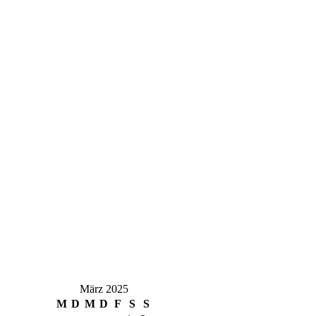
März 2025
M
D
M
D
F
S
S