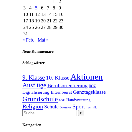
1
2
3
4
5
6
7
8
9
10
11
12
13
14
15
16
17
18
19
20
21
22
23
24
25
26
27
28
29
30
31
« Feb.
Mai »
Neue Kommentare
Schlagwörter
Aktionen
9. Klasse
10. Klasse
Ausflüge
Berufsorientierung
BOZ
Ganztagsklasse
Elternbeirat
Digitalisierung
Grundschule
Handynutzung
GSE
Religion
Schule
Sport
Soziales
Technik
Kategorien