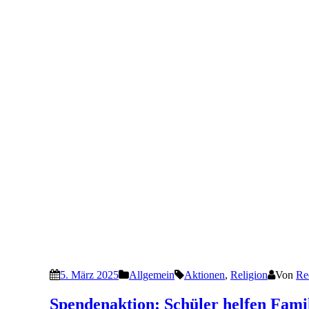
5. März 2025
Allgemein
Aktionen
,
Religion
Von
Re
Spendenaktion: Schüler helfen Famil