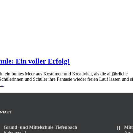
le: Ein voller Erfolg!
 ein buntes Meer aus Kostümen und Kreativität, als die alljährliche
chülerinnen und Schüler ihre Fantasie wieder freien Lauf lassen und s
…
NTAKT
Grund- und Mittelschule Tiefenbach
Mitt
Eulenweg 2
Am S