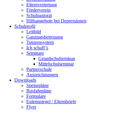
Elternvertretung
Förderverein
Schulpastoral
Hilfsangebote bei Depressionen
Schulprofil
Leitbild
Ganztagsbetreuung
Tutorensystem
Ich schaff’s
Seminare
Grundschulseminar
Mittelschulseminar
Partnerschule
Auszeichnungen
Downloads
Speisepläne
Busfahrpläne
Formulare
Eulenspiegel / Elternbriefe
Flyer