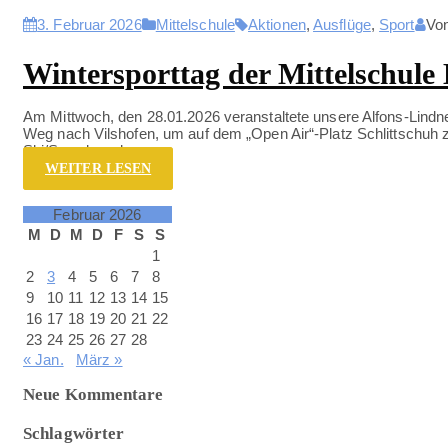
3. Februar 2026
Mittelschule
Aktionen
,
Ausflüge
,
Sport
Vo
Wintersporttag der Mittelschule
Am Mittwoch, den 28.01.2026 veranstaltete unsere Alfons-Lindne
Weg nach Vilshofen, um auf dem „Open Air“-Platz Schlittschuh zu
Ski/Snowboard
…
WEITER LESEN
Februar 2026
M
D
M
D
F
S
S
1
2
3
4
5
6
7
8
9
10
11
12
13
14
15
16
17
18
19
20
21
22
23
24
25
26
27
28
« Jan.
März »
Neue Kommentare
Schlagwörter