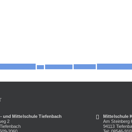
ufsorientierung
Ganztagsklas
Elternbeirat
Digitalisierung
BOZ
T
 und Mittelschule Tiefenbach
Mittelschule 
weg 2
Am Steinberg 6
Tiefenbach
94113 Tiefenb
8509-2060
Tel: 08546-91