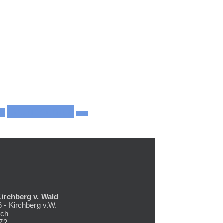
Grundschule
se
GSE
Kirchberg v. Wald
 - Kirchberg v.W.
ach
072