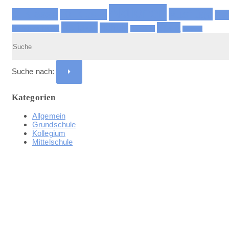
Aktionen
Ausflüge
9. Klasse
10. Klasse
Ber
Religion
Sport
Schule
Handynutzung
Soziales
Technik
Suche nach:
Kategorien
Allgemein
Grundschule
Kollegium
Mittelschule