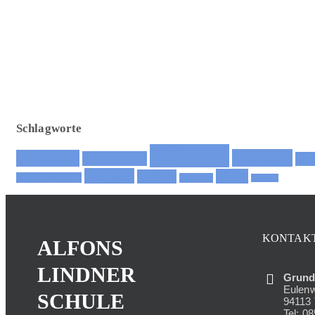
Schlagworte
Aktionen
Ausflüge
9. Klasse
10. Klasse
Ber
Religion
Sport
Schule
Handynutzung
Soziales
Technik
KONTAK
ALFONS
LINDNER
Grund-
Eulen
SCHULE
94113 
Tel: 0