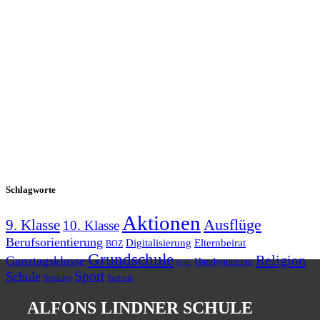
Schlagworte
Aktionen
9. Klasse
Ausflüge
10. Klasse
Berufsorientierung
Elternbeirat
Digitalisierung
BOZ
Grundschule
Religion
Ganztagsklasse
Handynutzung
GSE
Schule
Sport
Soziales
Technik
ALFONS LINDNER SCHULE