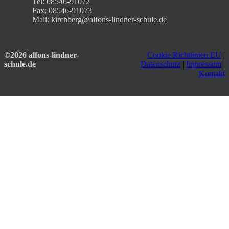
Tel: 08546-91072
Fax: 08546-91073
Mail: kirchberg@alfons-lindner-schule.de
©2026 alfons-lindner-
Cookie Richtlinien EU
|
schule.de
Datenschutz
|
Impressum
|
Kontakt