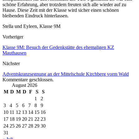
schöne Erfahrung, aber trotzdem freuten sich alle wieder auf zu
Hause. Diese Zeit mit der Klasse wird sicher einen schönen
bleibenden Eindruck hinterlassen.
Stella und Eyleen, Klasse 9M
Vorheriger
Klasse 9M: Besuch der Gedenkstätte des ehemaligen KZ
Mauthausen
Nächster
Adventskranzsegnung an der Mittelschule Kirchberg vorm Wald
Kommentare geschlossen.
August 2026
M
D
M
D
F
S
S
1
2
3
4
5
6
7
8
9
10
11
12
13
14
15
16
17
18
19
20
21
22
23
24
25
26
27
28
29
30
31