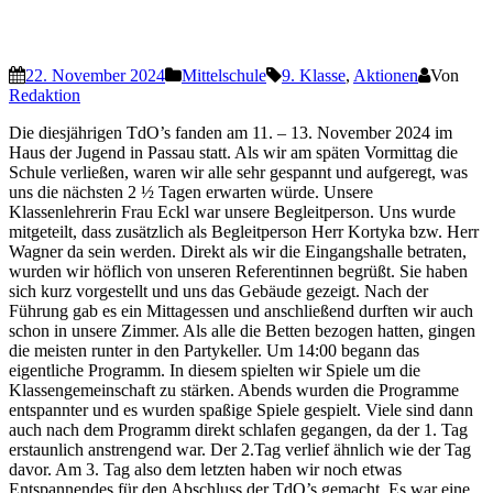
22. November 2024
Mittelschule
9. Klasse
,
Aktionen
Von
Redaktion
Die diesjährigen TdO’s fanden am 11. – 13. November 2024 im
Haus der Jugend in Passau statt. Als wir am späten Vormittag die
Schule verließen, waren wir alle sehr gespannt und aufgeregt, was
uns die nächsten 2 ½ Tagen erwarten würde. Unsere
Klassenlehrerin Frau Eckl war unsere Begleitperson. Uns wurde
mitgeteilt, dass zusätzlich als Begleitperson Herr Kortyka bzw. Herr
Wagner da sein werden. Direkt als wir die Eingangshalle betraten,
wurden wir höflich von unseren Referentinnen begrüßt. Sie haben
sich kurz vorgestellt und uns das Gebäude gezeigt. Nach der
Führung gab es ein Mittagessen und anschließend durften wir auch
schon in unsere Zimmer. Als alle die Betten bezogen hatten, gingen
die meisten runter in den Partykeller. Um 14:00 begann das
eigentliche Programm. In diesem spielten wir Spiele um die
Klassengemeinschaft zu stärken. Abends wurden die Programme
entspannter und es wurden spaßige Spiele gespielt. Viele sind dann
auch nach dem Programm direkt schlafen gegangen, da der 1. Tag
erstaunlich anstrengend war. Der 2.Tag verlief ähnlich wie der Tag
davor. Am 3. Tag also dem letzten haben wir noch etwas
Entspannendes für den Abschluss der TdO’s gemacht. Es war eine