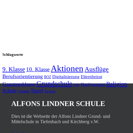
Schlagworte
Aktionen
9. Klasse
Ausflüge
10. Klasse
Berufsorientierung
Elternbeirat
Digitalisierung
BOZ
Grundschule
Religion
Ganztagsklasse
Handynutzung
GSE
Schule
Sport
Soziales
Technik
ALFONS LINDNER SCHULE
Dies ist die Webseite der Alfons Lindner Grund- und
Mittelschule in Tiefenbach und Kirchberg v.W.