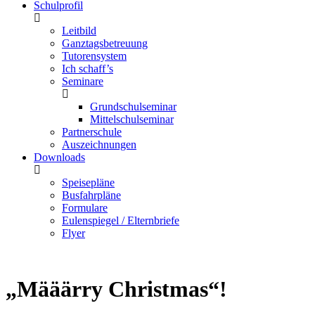
Schulprofil
Leitbild
Ganztagsbetreuung
Tutorensystem
Ich schaff’s
Seminare
Grundschulseminar
Mittelschulseminar
Partnerschule
Auszeichnungen
Downloads
Speisepläne
Busfahrpläne
Formulare
Eulenspiegel / Elternbriefe
Flyer
„Määärry Christmas“!