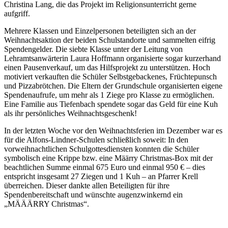
Christina Lang, die das Projekt im Religionsunterricht gerne
aufgriff.
Mehrere Klassen und Einzelpersonen beteiligten sich an der
Weihnachtsaktion der beiden Schulstandorte und sammelten eifrig
Spendengelder. Die siebte Klasse unter der Leitung von
Lehramtsanwärterin Laura Hoffmann organisierte sogar kurzerhand
einen Pausenverkauf, um das Hilfsprojekt zu unterstützen. Hoch
motiviert verkauften die Schüler Selbstgebackenes, Früchtepunsch
und Pizzabrötchen. Die Eltern der Grundschule organisierten eigene
Spendenaufrufe, um mehr als 1 Ziege pro Klasse zu ermöglichen.
Eine Familie aus Tiefenbach spendete sogar das Geld für eine Kuh
als ihr persönliches Weihnachtsgeschenk!
In der letzten Woche vor den Weihnachtsferien im Dezember war es
für die Alfons-Lindner-Schulen schließlich soweit: In den
vorweihnachtlichen Schulgottesdiensten konnten die Schüler
symbolisch eine Krippe bzw. eine Määrry Christmas-Box mit der
beachtlichen Summe einmal 675 Euro und einmal 950 € – dies
entspricht insgesamt 27 Ziegen und 1 Kuh – an Pfarrer Krell
überreichen. Dieser dankte allen Beteiligten für ihre
Spendenbereitschaft und wünschte augenzwinkernd ein
„MÄÄÄRRY Christmas“.