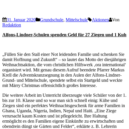
31. Januar 2020
Grundschule
,
Mittelschule
Aktionen
Von
Redaktion
Alfons-Lindner-Schulen spenden Geld für 27 Ziegen und 1 Kuh
„Füllen Sie den Stall einer Not leidenden Familie und schenken Sie
damit Hoffnung und Zukunft“ – so lautet das Motto der diesjährigen
Weihnachtsaktion, die vom christlichen Hilfswerk ‚ora international‘
organisiert wird. Mit genau diesem Aufruf beendete Pfarrer Markus
Krell die Adventskranzsegnung in den Aulen der Alfons-Lindner-
Grund- und Mittelschule, spendete selbst ein Startgeld und weckte
mit Märry Christmas offensichtlich großes Interesse.
Die weitere Arbeit im Unterricht überzeugte viele Schüler von der 1.
bis zur 10. Klasse und so war man sich schnell einig: Kühe und
Ziegen sind ein perfektes Weihnachtsgeschenk für arme Familien in
Ghana, Uganda, Nigeria, Indien, Nepal und Haiti. „Eine Ziege
verursacht kaum Kosten und ist pflegeleicht. Ihre Haltung
ermöglicht es den Familien eigene Einkünfte zu erwirtschaften und
obendrein düngt sie Gärten und Felder“, erklärte z. B. Lehrerin