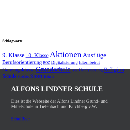
Schlagworte
Aktionen
9. Klasse
Ausflüge
10. Klasse
Berufsorientierung
Elternbeirat
Digitalisierung
BOZ
Grundschule
Religion
Ganztagsklasse
Handynutzung
GSE
Schule
Sport
Soziales
Technik
ALFONS LINDNER SCHULE
Dies ist die Webseite der Alfons Lindner Grund- und
Mittelschule in Tiefenbach und Kirchberg v.W.
Schulflyer