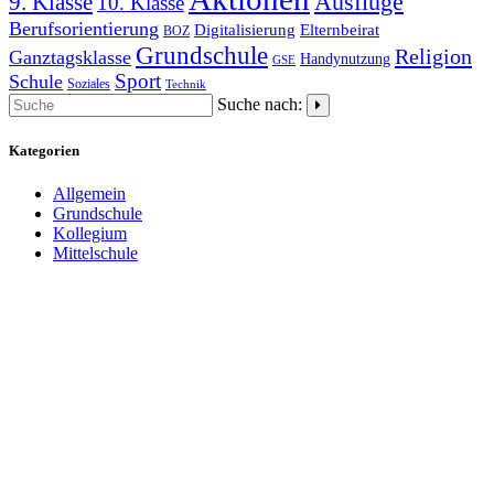
9. Klasse
Ausflüge
10. Klasse
Berufsorientierung
Elternbeirat
Digitalisierung
BOZ
Grundschule
Religion
Ganztagsklasse
Handynutzung
GSE
Schule
Sport
Soziales
Technik
Suche nach:
Kategorien
Allgemein
Grundschule
Kollegium
Mittelschule