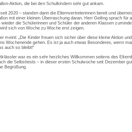
allon-Aktion, die bei den Schulkindern sehr gut ankam.
it 2020 – standen dann die Elternvertreterinnen bereit und überre
llon mit einer kleinen Überraschung daran. Herr Geiling sprach für a
wieder die Schülerinnen und Schüler der anderen Klassen zumindes
wird sich von Woche zu Woche erst zeigen.
er meint: „Die Kinder freuen sich sicher über diese kleine Aktion un
ins Wochenende gehen. Es ist ja auch etwas Besonderes, wenn man
as auch so bleibt!“
rtklässler war es ein sehr herzliches Willkommen seitens des Elternb
uch die Selbsttests – in dieser ersten Schulwoche seit Dezember gu
ene Begrüßung.