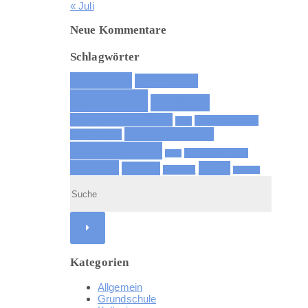
« Juli
Neue Kommentare
Schlagwörter
9. Klasse
10. Klasse
Aktionen
Ausflüge
Berufsorientierung
Digitalisierung
BOZ
Ganztagsklasse
Elternbeirat
Grundschule
Handynutzung
GSE
Religion
Sport
Schule
Soziales
Technik
Kategorien
Allgemein
Grundschule