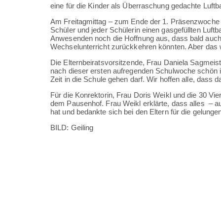
eine für die Kinder als Überraschung gedachte Luftb
Am Freitagmittag – zum Ende der 1. Präsenzwoche se
Schüler und jeder Schülerin einen gasgefüllten Luftba
Anwesenden noch die Hoffnung aus, dass bald auch 
Wechselunterricht zurückkehren könnten. Aber das 
Die Elternbeiratsvorsitzende, Frau Daniela Sagmeist
nach dieser ersten aufregenden Schulwoche schön 
Zeit in die Schule gehen darf. Wir hoffen alle, dass d
Für die Konrektorin, Frau Doris Weikl und die 30 Vie
dem Pausenhof. Frau Weikl erklärte, dass alles – a
hat und bedankte sich bei den Eltern für die gelung
BILD: Geiling