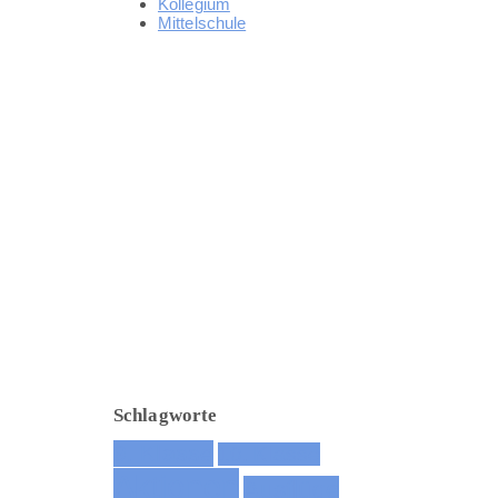
Kollegium
Mittelschule
Schlagworte
9. Klasse
10. Klasse
Aktionen
Ausflüge