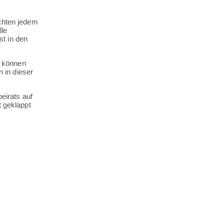
ichten jedem
lle
t in den
d können
 in dieser
eirats auf
t geklappt